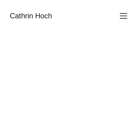
Cathrin Hoch
Accompagnement 
somatique & 
emotionel  
Retour à la vitalité, à la connexion & 
à la stabilité intérieure par le corps